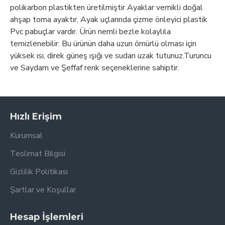
polikarbon plastikten üretilmiştir Ayaklar vernikli doğal
ahşap torna ayaktır, Ayak uçlarında çizme önleyici plastik
Pvc pabuçlar vardır. Ürün nemli bezle kolaylıla
temizlenebilir. Bu ürünün daha uzun ömürlü olması için
yüksek ısı, direk güneş ışığı ve sudan uzak tutunuz.Turuncu
ve Saydam ve Şeffaf renk seçeneklerine sahiptir.
Hızlı Erişim
Kurumsal
Teslimat Bilgisi
Gizlilik Politikası
Şartlar ve Koşullar
Hesap İşlemleri