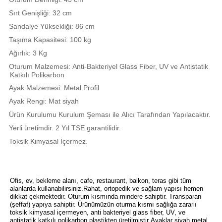
Sırt Genişliği: 32 cm
Sandalye Yüksekliği: 86 cm
Taşıma Kapasitesi: 100 kg
Ağırlık: 3 Kg
Oturum Malzemesi: Anti-Bakteriyel Glass Fiber, UV ve Antistatik
Katkılı Polikarbon
Ayak Malzemesi: Metal Profil
Ayak Rengi: Mat siyah
Ürün Kurulumu Kurulum Şeması ile Alıcı Tarafından Yapılacaktır.
Yerli üretimdir. 2 Yıl TSE garantilidir.
Toksik Kimyasal İçermez.
Ofis, ev, bekleme alanı, cafe, restaurant, balkon, teras gibi tüm
alanlarda kullanabilirsiniz.Rahat, ortopedik ve sağlam yapısı hemen
dikkat çekmektedir. Oturum kısmında mindere sahiptir. Transparan
(şeffaf) yapıya sahiptir. Ürünümüzün oturma kısmı sağlığa zararlı
toksik kimyasal içermeyen, anti bakteriyel glass fiber, UV, ve
antistatik katkılı polikarbon plastikten üretilmiştir Ayaklar siyah metal