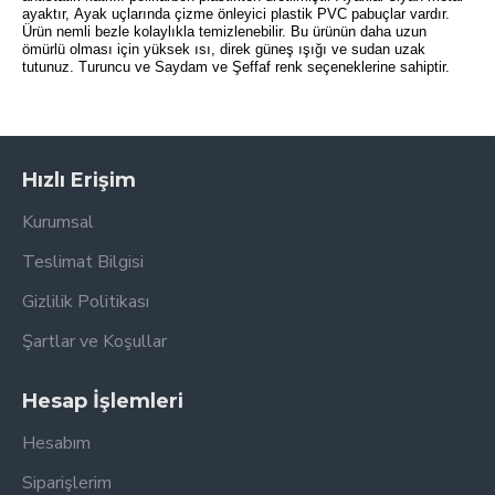
ayaktır, Ayak uçlarında çizme önleyici plastik PVC pabuçlar vardır.
Ürün nemli bezle kolaylıkla temizlenebilir. Bu ürünün daha uzun
ömürlü olması için yüksek ısı, direk güneş ışığı ve sudan uzak
tutunuz. Turuncu ve Saydam ve Şeffaf renk seçeneklerine sahiptir.
Hızlı Erişim
Kurumsal
Teslimat Bilgisi
Gizlilik Politikası
Şartlar ve Koşullar
Hesap İşlemleri
Hesabım
Siparişlerim