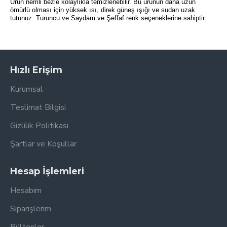
Ürün nemli bezle kolaylıkla temizlenebilir. Bu ürünün daha uzun
ömürlü olması için yüksek ısı, direk güneş ışığı ve sudan uzak
tutunuz. Turuncu ve Saydam ve Şeffaf renk seçeneklerine sahiptir.
Hızlı Erişim
Kurumsal
Teslimat Bilgisi
Gizlilik Politikası
Şartlar ve Koşullar
Hesap İşlemleri
Hesabım
Siparişlerim