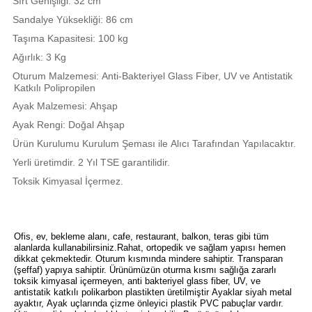
Sırt Genişliği: 32 cm
Sandalye Yüksekliği: 86 cm
Taşıma Kapasitesi: 100 kg
Ağırlık: 3 Kg
Oturum Malzemesi: Anti-Bakteriyel Glass Fiber, UV ve Antistatik
Katkılı P
olipropilen
Ayak Malzemesi: Ahşap
Ayak Rengi: Doğal Ahşap
Ürün Kurulumu Kurulum Şeması ile Alıcı Tarafından Yapılacaktır.
Yerli üretimdir. 2 Yıl TSE garantilidir.
Toksik Kimyasal İçermez.
Ofis, ev, bekleme alanı, cafe, restaurant, balkon, teras gibi tüm
alanlarda kullanabilirsiniz.Rahat, ortopedik ve sağlam yapısı hemen
dikkat çekmektedir. Oturum kısmında mindere sahiptir. Transparan
(şeffaf) yapıya sahiptir. Ürünümüzün oturma kısmı sağlığa zararlı
toksik kimyasal içermeyen, anti bakteriyel glass fiber, UV, ve
antistatik katkılı polikarbon plastikten üretilmiştir Ayaklar siyah metal
ayaktır, Ayak uçlarında çizme önleyici plastik PVC pabuçlar vardır.