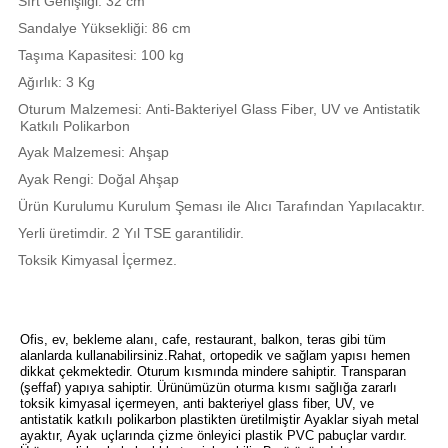
Sırt Genişliği: 32 cm
Sandalye Yüksekliği: 86 cm
Taşıma Kapasitesi: 100 kg
Ağırlık: 3 Kg
Oturum Malzemesi: Anti-Bakteriyel Glass Fiber, UV ve Antistatik
Katkılı Polikarbon
Ayak Malzemesi: Ahşap
Ayak Rengi: Doğal Ahşap
Ürün Kurulumu Kurulum Şeması ile Alıcı Tarafından Yapılacaktır.
Yerli üretimdir. 2 Yıl TSE garantilidir.
Toksik Kimyasal İçermez.
Ofis, ev, bekleme alanı, cafe, restaurant, balkon, teras gibi tüm
alanlarda kullanabilirsiniz.Rahat, ortopedik ve sağlam yapısı hemen
dikkat çekmektedir. Oturum kısmında mindere sahiptir. Transparan
(şeffaf) yapıya sahiptir. Ürünümüzün oturma kısmı sağlığa zararlı
toksik kimyasal içermeyen, anti bakteriyel glass fiber, UV, ve
antistatik katkılı polikarbon plastikten üretilmiştir Ayaklar siyah metal
ayaktır, Ayak uçlarında çizme önleyici plastik PVC pabuçlar vardır.