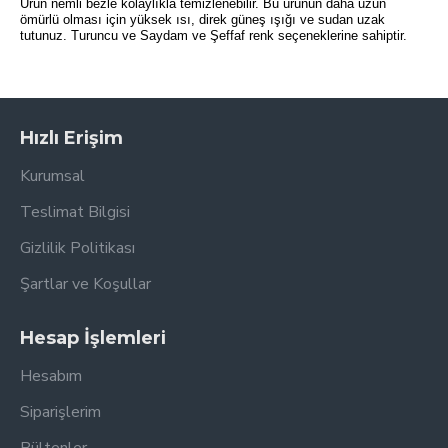
Ürün nemli bezle kolaylıkla temizlenebilir. Bu ürünün daha uzun
ömürlü olması için yüksek ısı, direk güneş ışığı ve sudan uzak
tutunuz. Turuncu ve Saydam ve Şeffaf renk seçeneklerine sahiptir.
Hızlı Erişim
Kurumsal
Teslimat Bilgisi
Gizlilik Politikası
Şartlar ve Koşullar
Hesap İşlemleri
Hesabım
Siparişlerim