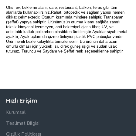
Ofis, ev, bekleme alanı, cafe, restaurant, balkon, teras gibi tüm
alanlarda kullanabilirsiniz.Rahat, ortopedik ve sağlam yapısı hemen
dikkat çekmektedir. Oturum kısmında mindere sahiptir. Transparan
(şeffaf) yapıya sahiptir. Ürünümüzün oturma kısmı sağlığa zararlı
toksik kimyasal içermeyen, anti bakteriyel glass fiber, UV, ve
antistatik katkılı polikarbon plastikten üretilmiştir Ayaklar siyah metal
ayaktır, Ayak uçlarında çizme önleyici plastik PVC pabuçlar vardır.
Ürün nemli bezle kolaylıkla temizlenebilir. Bu ürünün daha uzun
ömürlü olması için yüksek ısı, direk güneş ışığı ve sudan uzak
tutunuz. Turuncu ve Saydam ve Şeffaf renk seçeneklerine sahiptir.
Hızlı Erişim
Kurumsal
Teslimat Bilgisi
Gizlilik Politikası