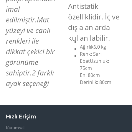
Antistatik
imal
özelliklidir. İç ve
edilmiştir.Mat
dış alanlarda
yüzeyi ve canlı
kullanılabilir.
renkleri ile
Ağırlık
6,0 kg
dikkat çekici bir
Renk: Sarı
görünüme
Ebat
Uzunluk:
75cm
sahiptir.2 farklı
En: 80cm
ayak seçeneği
Derinlik: 80cm
Hızlı Erişim
Kurumsal