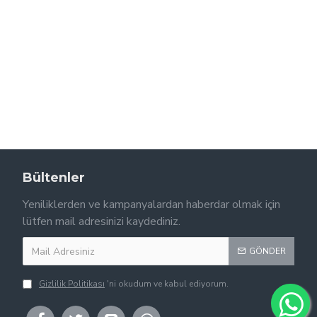
Bültenler
Yeniliklerden ve kampanyalardan haberdar olmak için
lütfen mail adresinizi kaydediniz.
GÖNDER
Gizlilik Politikası
'ni okudum ve kabul ediyorum.