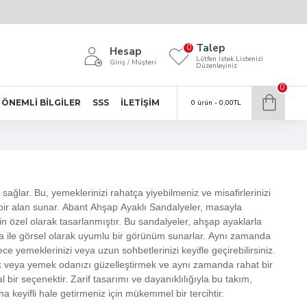
Talep
0
Hesap
Lütfen İstek Listenizi
Giriş / Müşteri
Düzenleyiniz
0
ÖNEMLI BILGILER
SSS
İLETIŞIM
0 ürün - 0,00TL
sağlar. Bu, yemeklerinizi rahatça yiyebilmeniz ve misafirlerinizi
bir alan sunar. Abant Ahşap Ayaklı Sandalyeler, masayla
özel olarak tasarlanmıştır. Bu sandalyeler, ahşap ayaklarla
a ile görsel olarak uyumlu bir görünüm sunarlar. Aynı zamanda
ce yemeklerinizi veya uzun sohbetlerinizi keyifle geçirebilirsiniz.
 veya yemek odanızı güzelleştirmek ve aynı zamanda rahat bir
bir seçenektir. Zarif tasarımı ve dayanıklılığıyla bu takım,
 keyifli hale getirmeniz için mükemmel bir tercihtir.