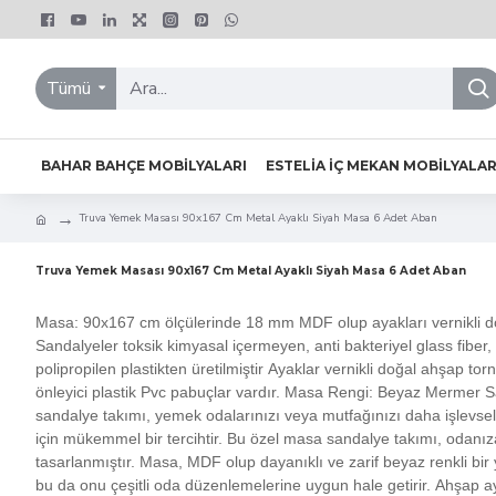
Tümü
BAHAR BAHÇE MOBILYALARI
ESTELIA İÇ MEKAN MOBILYALAR
Truva Yemek Masası 90x167 Cm Metal Ayaklı Siyah Masa 6 Adet Aban
Truva Yemek Masası 90x167 Cm Metal Ayaklı Siyah Masa 6 Adet Aban
Masa: 90x167 cm ölçülerinde 18 mm MDF olup ayakları vernikli do
Sandalyeler toksik kimyasal içermeyen, anti bakteriyel glass fiber, u
polipropilen plastikten üretilmiştir Ayaklar vernikli doğal ahşap to
önleyici plastik Pvc pabuçlar vardır. Masa Rengi: Beyaz Mermer
sandalye takımı, yemek odalarınızı veya mutfağınızı daha işlevsel
için mükemmel bir tercihtir. Bu özel masa sandalye takımı, odanıza
tasarlanmıştır. Masa, MDF olup dayanıklı ve zarif beyaz renkli bir
bu da onu çeşitli oda düzenlemelerine uygun hale getirir. Ahşap 