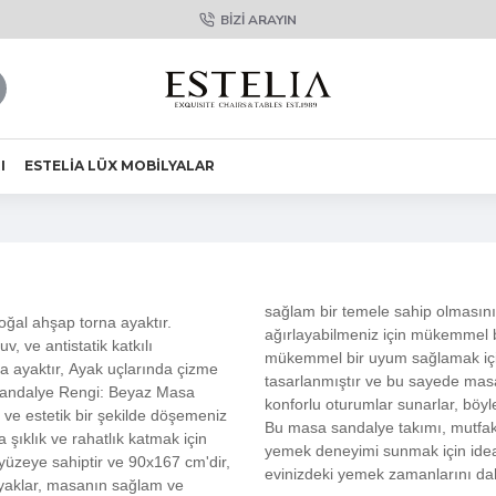
BIZI ARAYIN
I
ESTELIA LÜX MOBILYALAR
sağlam bir temele sahip olmasını 
ğal ahşap torna ayaktır.
ağırlayabilmeniz için mükemmel 
v, ve antistatik katkılı
mükemmel bir uyum sağlamak için 
rna ayaktır, Ayak uçlarında çizme
tasarlanmıştır ve bu sayede mas
 Sandalye Rengi: Beyaz Masa
konforlu oturumlar sunarlar, böyle
 ve estetik bir şekilde döşemeniz
Bu masa sandalye takımı, mutfak
 şıklık ve rahatlık katmak için
yemek deneyimi sunmak için ideal 
 yüzeye sahiptir ve 90x167 cm'dir,
evinizdeki yemek zamanlarını daha
ayaklar, masanın sağlam ve