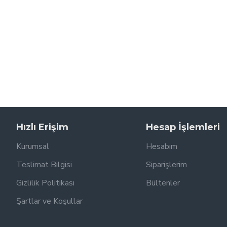
Hızlı Erişim
Hesap İşlemleri
Kurumsal
Hesabım
Teslimat Bilgisi
Siparişlerim
Gizlilik Politikası
Bültenler
Şartlar ve Koşullar