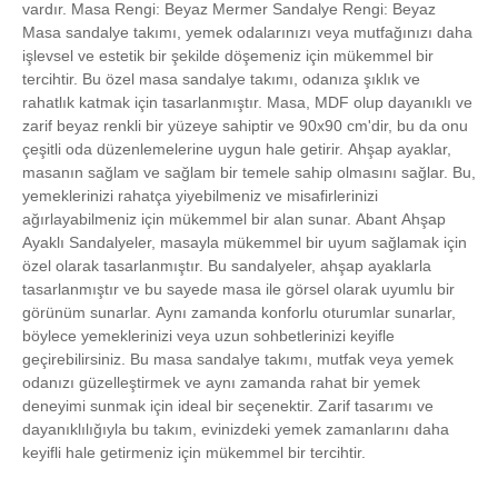
vardır. Masa Rengi: Beyaz Mermer Sandalye Rengi: Beyaz
Masa sandalye takımı, yemek odalarınızı veya mutfağınızı daha
işlevsel ve estetik bir şekilde döşemeniz için mükemmel bir
tercihtir. Bu özel masa sandalye takımı, odanıza şıklık ve
rahatlık katmak için tasarlanmıştır. Masa, MDF olup dayanıklı ve
zarif beyaz renkli bir yüzeye sahiptir ve 90x90 cm'dir, bu da onu
çeşitli oda düzenlemelerine uygun hale getirir. Ahşap ayaklar,
masanın sağlam ve sağlam bir temele sahip olmasını sağlar. Bu,
yemeklerinizi rahatça yiyebilmeniz ve misafirlerinizi
ağırlayabilmeniz için mükemmel bir alan sunar. Abant Ahşap
Ayaklı Sandalyeler, masayla mükemmel bir uyum sağlamak için
özel olarak tasarlanmıştır. Bu sandalyeler, ahşap ayaklarla
tasarlanmıştır ve bu sayede masa ile görsel olarak uyumlu bir
görünüm sunarlar. Aynı zamanda konforlu oturumlar sunarlar,
böylece yemeklerinizi veya uzun sohbetlerinizi keyifle
geçirebilirsiniz. Bu masa sandalye takımı, mutfak veya yemek
odanızı güzelleştirmek ve aynı zamanda rahat bir yemek
deneyimi sunmak için ideal bir seçenektir. Zarif tasarımı ve
dayanıklılığıyla bu takım, evinizdeki yemek zamanlarını daha
keyifli hale getirmeniz için mükemmel bir tercihtir.