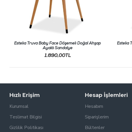
Estelia Truva Baby Face Döşemeli Doğal Ahşap
Estelia
Ayaklı Sandalye
1.890,00TL
Hızlı Erişim
Hesap İşlemleri
Kurumsal
Hesabım
Teslimat Bilgisi
Siparişlerim
Gizlilik Politikası
Bültenler