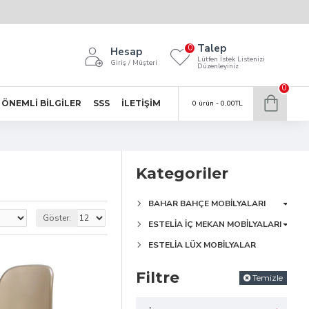
Talep
0
Hesap
Lütfen İstek Listenizi
Giriş / Müşteri
Düzenleyiniz
0
ÖNEMLI BILGILER
SSS
İLETIŞIM
0 ürün - 0,00TL
Kategoriler
BAHAR BAHÇE MOBİLYALARI
Göster:
ESTELİA İÇ MEKAN MOBİLYALARI
ESTELİA LÜX MOBİLYALAR
Filtre
Temizle