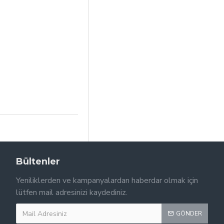
Bültenler
Yeniliklerden ve kampanyalardan haberdar olmak için
lütfen mail adresinizi kaydediniz.
GÖNDER