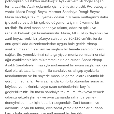
polipropilen plastikten üretilmiştir Ayaklar vernikli doğal ahşap
torna ayaktır, Ayak uçlarında çizme önleyici plastik Pvc pabuçlar
vardır. Masa Rengi: Beyaz Mermer Sandalye Rengi: Beyaz
Masa sandalye takımı, yemek odalarınızı veya mutfağınızı daha
işlevsel ve estetik bir şekilde döşemeniz için mükemmel bir
tercihtir. Bu özel masa sandalye takımı, odanıza şıklık ve
rahatlık katmak için tasarlanmıştır. Masa, MDF olup dayanıklı ve
zarif beyaz renkli bir yüzeye sahiptir ve 90x120 cm'dir, bu da
onu çeşitli oda düzenlemelerine uygun hale getirir. Ahşap
ayaklar, masanın sağlam ve sağlam bir temele sahip olmasını
sağlar. Bu, yemeklerinizi rahatça yiyebilmeniz ve misafirlerinizi
ağırlayabilmeniz için mükemmel bir alan sunar. Abant Ahşap
Ayaklı Sandalyeler, masayla mükemmel bir uyum sağlamak için
özel olarak tasarlanmıştır. Bu sandalyeler, ahşap ayaklarla
tasarlanmıştır ve bu sayede masa ile görsel olarak uyumlu bir
görünüm sunarlar. Aynı zamanda konforlu oturumlar sunarlar,
böylece yemeklerinizi veya uzun sohbetlerinizi keyifle
geçirebilirsiniz. Bu masa sandalye takımı, mutfak veya yemek
odanızı güzelleştirmek ve aynı zamanda rahat bir yemek
deneyimi sunmak için ideal bir seçenektir. Zarif tasarımı ve
dayanıklılığıyla bu takım, evinizdeki yemek zamanlarını daha
keyifli hale getirmeniz için mükemmel bir tercihtir.