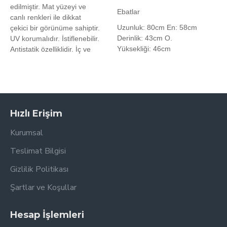
edilmiştir. Mat yüzeyi ve
Ebatlar
canlı renkleri ile dikkat
Uzunluk: 80cm En: 58cm
çekici bir görünüme sahiptir.
Derinlik: 43cm O.
UV korumalıdır. İstiflenebilir.
Yüksekliği: 46cm
Antistatik özelliklidir. İç ve
Hızlı Erişim
Kurumsal
Teslimat Bilgisi
Gizlilik Politikası
Şartlar ve Koşullar
Hesap İşlemleri