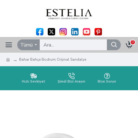
0
Tümü
Bahar Bahçe Bodrum Orijinal Sandalye
Hızlı Sevkiyat
Şimdi Bizi Arayın
Bize Sorun
Bahar Bahçe Bodrum Orijinal
Sandalye