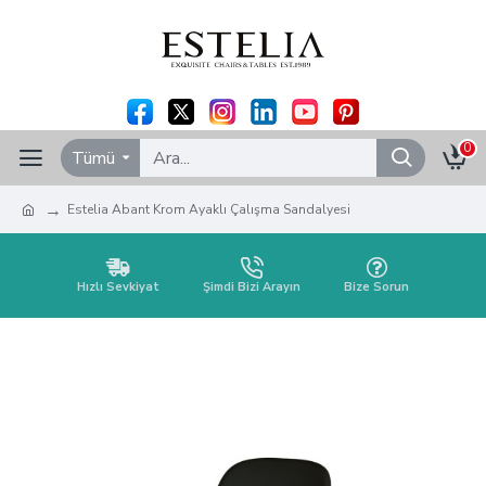
0
Tümü
Estelia Abant Krom Ayaklı Çalışma Sandalyesi
Hızlı Sevkiyat
Şimdi Bizi Arayın
Bize Sorun
Estelia Abant Krom Ayaklı Çalışma
Sandalyesi