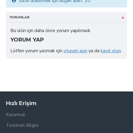
Satın alabilmek için asgari adet: 20
YORUMLAR
Bu ürün için daha önce yorum yapılmadı.
YORUM YAP
Lütfen yorum yazmak için
oturum açın
ya da
kayıt olun
.
Hızlı Erişim
Kurumsal
Teslimat Bilgisi