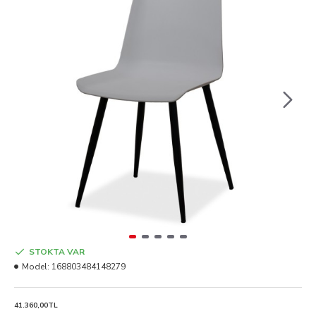
STOKTA VAR
Model:
168803484148279
41.360,00TL